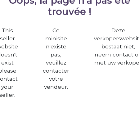
Oops, la page n'a pas été
trouvée !
This
Ce
Deze
seller
minisite
verkoperswebsi
ebsite
n'existe
bestaat niet,
doesn't
pas,
neem contact o
exist
veuillez
met uw verkope
please
contacter
ontact
votre
your
vendeur.
seller.