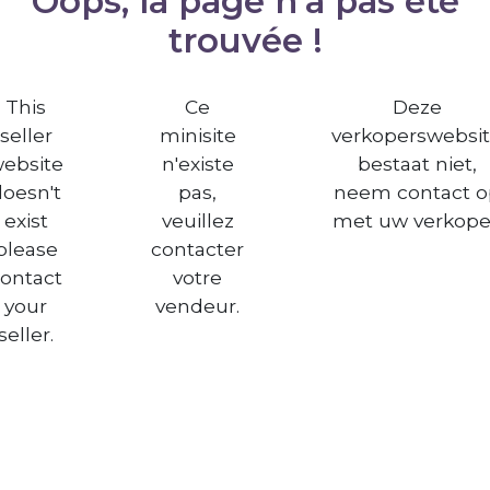
Oops, la page n'a pas été
trouvée !
This
Ce
Deze
seller
minisite
verkoperswebsi
ebsite
n'existe
bestaat niet,
doesn't
pas,
neem contact o
exist
veuillez
met uw verkope
please
contacter
ontact
votre
your
vendeur.
seller.