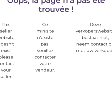
Oops, la page n'a pas été
trouvée !
This
Ce
Deze
seller
minisite
verkoperswebsi
ebsite
n'existe
bestaat niet,
doesn't
pas,
neem contact o
exist
veuillez
met uw verkope
please
contacter
ontact
votre
your
vendeur.
seller.